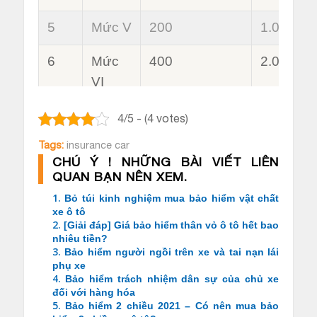
5
Mức V
200
1.000
6
Mức
400
2.000
VI
4/5 - (4 votes)
Tags:
insurance car
CHÚ Ý ! NHỮNG BÀI VIẾT LIÊN
QUAN BẠN NÊN XEM.
1.
Bỏ túi kinh nghiệm mua bảo hiểm vật chất
xe ô tô
2.
[Giải đáp] Giá bảo hiểm thân vỏ ô tô hết bao
nhiêu tiền?
3.
Bảo hiểm người ngồi trên xe và tai nạn lái
phụ xe
4.
Bảo hiểm trách nhiệm dân sự của chủ xe
đối với hàng hóa
5.
Bảo hiểm 2 chiều 2021 – Có nên mua bảo