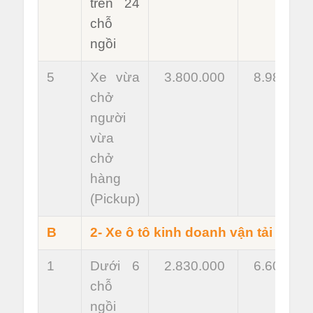
trên 24
chỗ
ngồi
5
Xe vừa
3.800.000
8.980.00
chở
người
vừa
chở
hàng
(Pickup)
B
2- Xe ô tô kinh doanh vận tải
1
Dưới 6
2.830.000
6.600.00
chỗ
ngồi