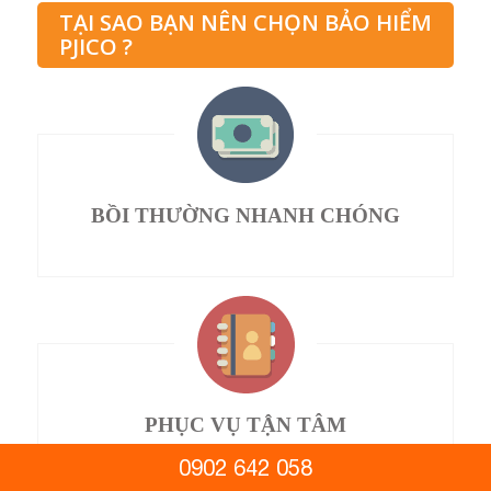
TẠI SAO BẠN NÊN CHỌN BẢO HIỂM
PJICO ?
BỒI THƯỜNG NHANH CHÓNG
PHỤC VỤ TẬN TÂM
0902 642 058