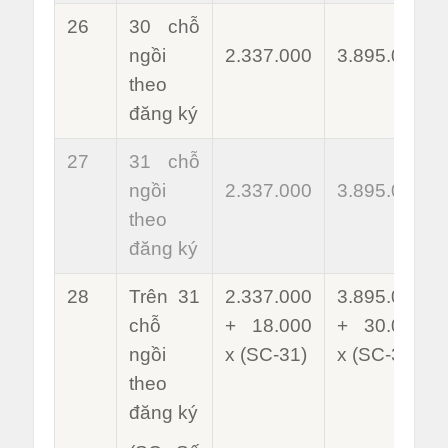
26
30 chỗ
ngồi
2.337.000
3.895.000
theo
đăng ký
27
31 chỗ
ngồi
2.337.000
3.895.000
theo
đăng ký
28
Trên 31
2.337.000
3.895.000
chỗ
+ 18.000
+ 30.000
ngồi
x (SC-31)
x (SC-31)
theo
đăng ký