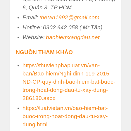
6, Quận 3, TP HCM.
Email:
thetan1992@gmail.com
Hotline: 0902 642 058 ( Mr Tân).
Website:
baohiemxangdau.net
NGUỒN THAM KHẢO
https://thuvienphapluat.vn/van-
ban/Bao-hiem/Nghi-dinh-119-2015-
ND-CP-quy-dinh-bao-hiem-bat-buoc-
trong-hoat-dong-dau-tu-xay-dung-
286180.aspx
https://luatvietan.vn/bao-hiem-bat-
buoc-trong-hoat-dong-dau-tu-xay-
dung.html