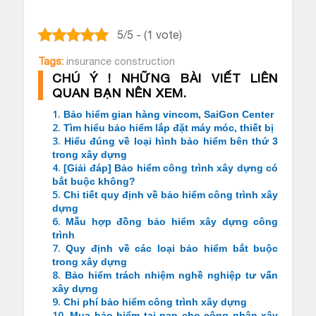
5/5 - (1 vote)
Tags:
insurance construction
CHÚ Ý ! NHỮNG BÀI VIẾT LIÊN
QUAN BẠN NÊN XEM.
1.
Bảo hiểm gian hàng vincom, SaiGon Center
2.
Tìm hiểu bảo hiểm lắp đặt máy móc, thiết bị
3.
Hiểu đúng về loại hình bảo hiểm bên thứ 3
trong xây dựng
4.
[Giải đáp] Bảo hiểm công trình xây dựng có
bắt buộc không?
5.
Chi tiết quy định về bảo hiểm công trình xây
dựng
6.
Mẫu hợp đồng bảo hiểm xây dựng công
trình
7.
Quy định về các loại bảo hiểm bắt buộc
trong xây dựng
8.
Bảo hiểm trách nhiệm nghề nghiệp tư vấn
xây dựng
9.
Chi phí bảo hiểm công trình xây dựng
10.
Mua bảo hiểm tai nạn cho công nhân xây