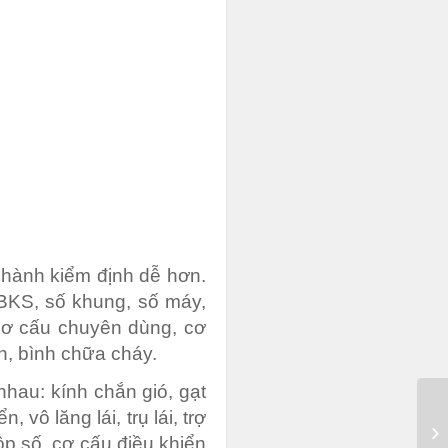
 hành kiểm định dễ hơn.
 BKS, số khung, số máy,
cơ cấu chuyên dùng, cơ
ùn, bình chữa cháy.
hau: kính chắn gió, gạt
ô lăng lái, trụ lái, trợ
ộp số, cơ cấu điều khiển