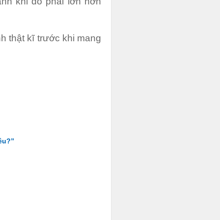
nh khi đỗ phải lớn hơn
h thật kĩ trước khi mang
iêu?”