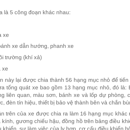
ia là 5 công đoạn khác nhau:
a xe
 bánh xe dẫn hướng, phanh xe
i trường (khí xả)
a xe
n này lại được chia thành 56 hạng mục nhỏ để tiến
ra tổng quát xe bao gồm 13 hạng mục nhỏ, đó là:
ng liên quan, màu sơn, bánh xe và lốp dự phòng, 
, đèn tín hiệu, thiết bị bảo vệ thành bên và chắn b
n trên của xe được chia ra làm 16 hạng mục khác n
ính, gương chiếu hậu, đồng hồ trên bảng điều khiển, v
ều khiển, sự làm việc của ly hợp, cơ cấu điều khiển h