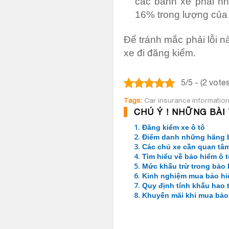
các bánh xe phải nh
16% trong lượng của 
Để tránh mắc phải lỗi n
xe đi đăng kiểm.
5/5 - (2 votes
Tags:
Car insurance informatio
CHÚ Ý ! NHỮNG BÀI
1.
Đăng kiểm xe ô tô
2.
Điểm danh những hãng bả
3.
Các chủ xe cần quan tâm
4.
Tìm hiểu về bảo hiểm ô 
5.
Mức khấu trừ trong bảo 
6.
Kinh nghiệm mua bảo hiểm
7.
Quy định tính khấu hao 
8.
Khuyến mãi khi mua bảo 