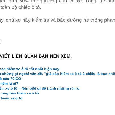
iều hơn 50% trọng lượng của cả xe. Tổng lực pha
toàn bộ chiếc ô tô.
ày, chủ xe hãy kiểm tra và bảo dưỡng hệ thống phan
)
n
 VIẾT LIÊN QUAN BẠN NÊN XEM.
o hiểm xe ô tô tốt nhất hiện nay
 những gì ngoài vấn đề: “giá bảo hiểm xe ô tô 2 chiều là bao nh
tô của PJICO
hiểm là gì?
 xe ô tô – Nên biết gì để tránh những rủi ro
trong bảo hiểm xe ô tô
hiểm xe ô tô