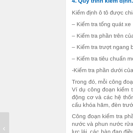
4. Quy trình kiểm định.
Kiểm định ô tô được ch
– Kiểm tra tổng quát xe
– Kiểm tra phần trên củ
– Kiểm tra trượt ngang
– Kiểm tra tiêu chuẩn mô
-Kiểm tra phần dưới củ
Trong đó, mỗi công đoạ
Ví dụ công đoạn kiểm t
động cơ và các hệ thố
cấu khóa hãm, đèn trước
Công đoạn kiểm tra phầ
nước và phun nước rửa k
Hợp đồng bảo hiểm
lực lái, các bàn đạp đi
trách nhiệm công cộng